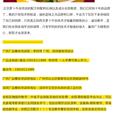
正宗萝卜牛杂培训的配方和配料比例以及成分全部教授，我们已经快十年的品牌
了，教的只有技术和味道，做的是
味之兴品牌和口碑，不会为了区区千多块钱毁
了自己的招牌，只有真正的西关萝卜牛杂技术才能赢得顾客的心，诚信教学，是
我们给全国各地学员的保障，只有学到好的技术才能做好做大，赢得广大顾客的
心，财富才会滚滚来。
---------------------------------------
广州广品餐饮培训班：李
经理
广州、深圳都有培训点
广品
业热线
+微信:
15818111989
李经理
一人学费可两人学习。
微信号：
15818111989
广州广品
餐饮培训班地址：广州市白云区鹅掌坦社区西槎路
99号
深圳广品餐饮培训班地址：深圳市宝安区松岗街道江边社区
全程实物操作教学，中途不会加收其他任何杂费，全部课程都是学会为止，可以
先参观考察再签订合同报名学习，包括后期开店的原料、设备购
-都有教学。零基
础也能学会，传授正宗配方！！！专业教学餐饮培训学校，也有实体店培训点