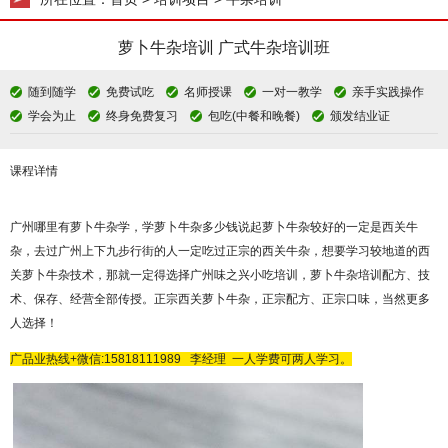
萝卜牛杂培训 广式牛杂培训班
随到随学
免费试吃
名师授课
一对一教学
亲手实践操作
学会为止
终身免费复习
包吃(中餐和晚餐)
颁发结业证
课程详情
广州哪里有萝卜牛杂学，学萝卜牛杂多少钱说起萝卜牛杂较好的一定是西关牛
杂，去过广州上下九步行街的人一定吃过正宗的西关牛杂，想要学习较地道的西
关萝卜牛杂技术，那就一定得选择广州味之兴小吃培训，萝卜牛杂培训配方、技
术、保存、经营全部传授。正宗西关萝卜牛杂，正宗配方、正宗口味，当然更多
人选择！
广品
业热线
+微信:
15818111989
李经理
一人学费可两人学习。